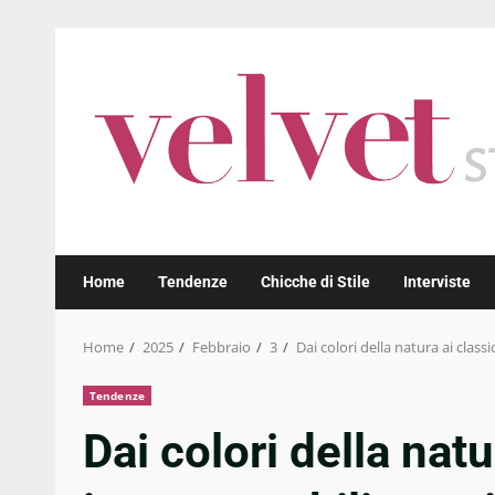
Skip
to
content
Home
Tendenze
Chicche di Stile
Interviste
Home
2025
Febbraio
3
Dai colori della natura ai clas
Tendenze
Dai colori della natu