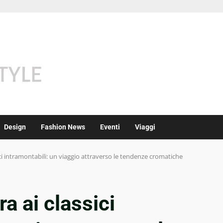
Design
Fashion News
Eventi
Viaggi
sici intramontabili: un viaggio attraverso le tendenze cromatiche
ra ai classici