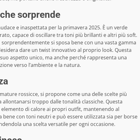
à che sorprende
udace e inaspettata per la primavera 2025. È un verde
o, capace di oscillare tra toni più brillanti e altri più soft.
e, sorprendentemente si sposa bene con una vasta gamma
 desidera dare un twist innovativo al proprio look. Questa
l suo aspetto unico, ma anche perché rappresenta una
nzione verso l’ambiente e la natura.
za
umature rossicce, si propone come una delle scelte più
a allontanarsi troppo dalle tonalità classiche. Questa
 elemento di calore ai propri outfit, mantenendo al
a bene con toni neutri e può essere utilizzata sia per borse
endendola una scelta versatile per ogni occasione.