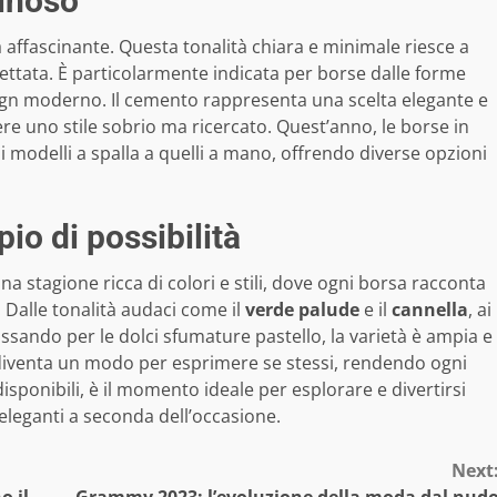
inoso
ffascinante. Questa tonalità chiara e minimale riesce a
pettata. È particolarmente indicata per borse dalle forme
sign moderno. Il cemento rappresenta una scelta elegante e
e uno stile sobrio ma ricercato. Quest’anno, le borse in
ai modelli a spalla a quelli a mano, offrendo diverse opzioni
io di possibilità
 stagione ricca di colori e stili, dove ogni borsa racconta
 Dalle tonalità audaci come il
verde palude
e il
cannella
, ai
assando per le dolci sfumature pastello, la varietà è ampia e
 diventa un modo per esprimere se stessi, rendendo ogni
sponibili, è il momento ideale per esplorare e divertirsi
leganti a seconda dell’occasione.
Next