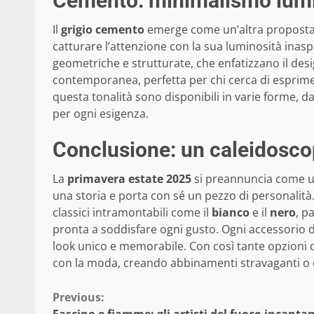
Cemento: minimalismo lum
Il
grigio cemento
emerge come un’altra proposta a
catturare l’attenzione con la sua luminosità inas
geometriche e strutturate, che enfatizzano il de
contemporanea, perfetta per chi cerca di esprimer
questa tonalità sono disponibili in varie forme, d
per ogni esigenza.
Conclusione: un caleidoscop
La
primavera estate 2025
si preannuncia come una
una storia e porta con sé un pezzo di personalità.
classici intramontabili come il
bianco
e il
nero
, p
pronta a soddisfare ogni gusto. Ogni accessorio
look unico e memorabile. Con così tante opzioni di
con la moda, creando abbinamenti stravaganti o e
Continue
Previous: