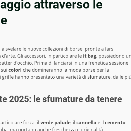
iaggio attraverso le
he
 a svelare le nuove collezioni di borse, pronte a farsi
d’arte. Gli accessori, in particolare le
it bag
, possiedono u
tter d’occhio. Prima di lanciarsi in una frenetica sessione
 sui
colori
che domineranno la moda borse per la
di griffe hanno presentato una varietà di sfumature, dalle pi
te 2025: le sfumature da tenere
rticolare forza: il
verde palude
, il
cannella
e il
cemento
.
oba, ma portano anche freschezza e originalità.