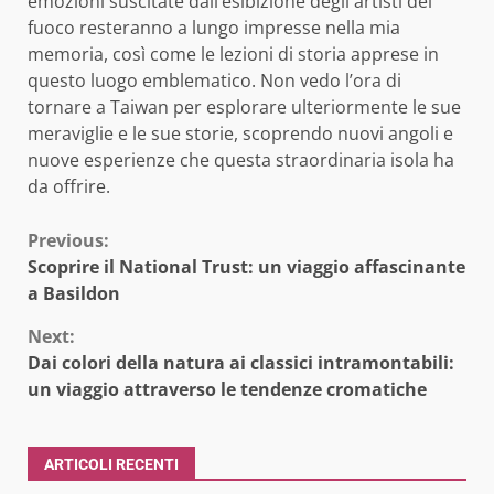
emozioni suscitate dall’esibizione degli artisti del
fuoco resteranno a lungo impresse nella mia
memoria, così come le lezioni di storia apprese in
questo luogo emblematico. Non vedo l’ora di
tornare a Taiwan per esplorare ulteriormente le sue
meraviglie e le sue storie, scoprendo nuovi angoli e
nuove esperienze che questa straordinaria isola ha
da offrire.
Continue
Previous:
Scoprire il National Trust: un viaggio affascinante
Reading
a Basildon
Next:
Dai colori della natura ai classici intramontabili:
un viaggio attraverso le tendenze cromatiche
ARTICOLI RECENTI