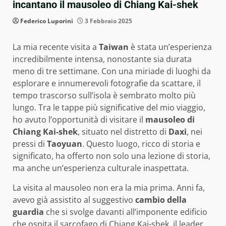
incantano il mausoleo di Chiang Kai-shek
Federico Luporini
3 Febbraio 2025
La mia recente visita a
Taiwan
è stata un’esperienza
incredibilmente intensa, nonostante sia durata
meno di tre settimane. Con una miriade di luoghi da
esplorare e innumerevoli fotografie da scattare, il
tempo trascorso sull’isola è sembrato molto più
lungo. Tra le tappe più significative del mio viaggio,
ho avuto l’opportunità di visitare il
mausoleo di
Chiang Kai-shek
, situato nel distretto di
Daxi
, nei
pressi di
Taoyuan
. Questo luogo, ricco di storia e
significato, ha offerto non solo una lezione di storia,
ma anche un’esperienza culturale inaspettata.
La visita al mausoleo non era la mia prima. Anni fa,
avevo già assistito al suggestivo
cambio della
guardia
che si svolge davanti all’imponente edificio
che ospita il sarcofago di Chiang Kai-shek, il leader