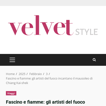
Skip
to
content
PRIMARY
MENU
Home
2025
Febbraio
3
Fascino e fiamme: gli artisti del fuoco incantano il mausoleo di
Chiang Kai-shek
Viaggi
Fascino e fiamme: gli artisti del fuoco