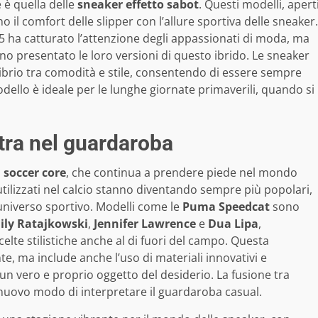
è quella delle
sneaker effetto sabot
. Questi modelli, apert
 il comfort delle slipper con l’allure sportiva delle sneaker.
5 ha catturato l’attenzione degli appassionati di moda, ma
o presentato le loro versioni di questo ibrido. Le sneaker
librio tra comodità e stile, consentendo di essere sempre
ello è ideale per le lunghe giornate primaverili, quando si
ntra nel guardaroba
l
soccer core
, che continua a prendere piede nel mondo
utilizzati nel calcio stanno diventando sempre più popolari,
’universo sportivo. Modelli come le
Puma Speedcat
sono
ily Ratajkowski
,
Jennifer Lawrence
e
Dua Lipa
,
elte stilistiche anche al di fuori del campo. Questa
te, ma include anche l’uso di materiali innovativi e
un vero e proprio oggetto del desiderio. La fusione tra
nuovo modo di interpretare il guardaroba casual.