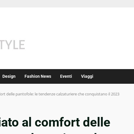
Design
Fashion News
Eventi
Viaggi
ort delle pantofole: le tendenze calzaturiere che conquistano il 2023
ato al comfort delle