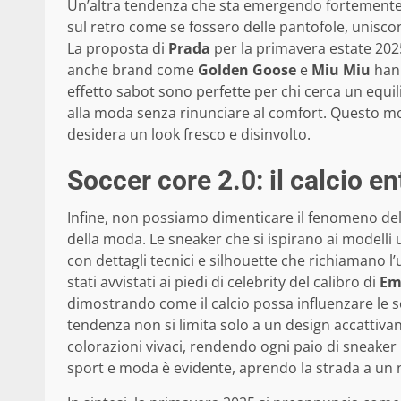
Un’altra tendenza che sta emergendo fortemente 
sul retro come se fossero delle pantofole, uniscono
La proposta di
Prada
per la primavera estate 202
anche brand come
Golden Goose
e
Miu Miu
hann
effetto sabot sono perfette per chi cerca un equi
alla moda senza rinunciare al comfort. Questo mod
desidera un look fresco e disinvolto.
Soccer core 2.0: il calcio e
Infine, non possiamo dimenticare il fenomeno de
della moda. Le sneaker che si ispirano ai modelli 
con dettagli tecnici e silhouette che richiamano l
stati avvistati ai piedi di celebrity del calibro di
Em
dimostrando come il calcio possa influenzare le sc
tendenza non si limita solo a un design accattivan
colorazioni vivaci, rendendo ogni paio di sneaker 
sport e moda è evidente, aprendo la strada a un 