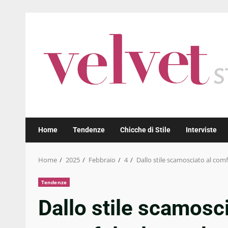
Skip
to
content
Home
Tendenze
Chicche di Stile
Interviste
Home
2025
Febbraio
4
Dallo stile scamosciato al comf
Tendenze
Dallo stile scamosci