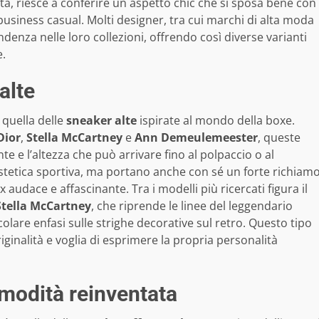
ta, riesce a conferire un aspetto chic che si sposa bene con
 business casual. Molti designer, tra cui marchi di alta moda
enza nelle loro collezioni, offrendo così diverse varianti
e.
alte
quella delle
sneaker alte
ispirate al mondo della boxe.
Dior
,
Stella McCartney
e
Ann Demeulemeester
, queste
te e l’altezza che può arrivare fino al polpaccio o al
estetica sportiva, ma portano anche con sé un forte richiam
 audace e affascinante. Tra i modelli più ricercati figura il
Stella McCartney
, che riprende le linee del leggendario
colare enfasi sulle strighe decorative sul retro. Questo tipo
iginalità e voglia di esprimere la propria personalità
omodità reinventata