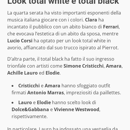
Look total white e total black
La quarta serata ha visto importanti esponenti della
musica italiana giocare con i colori.
Clara
ha
incantato il pubblico con un abito bianco di
Ferrari
,
che evocava l’estetica di un abito da sposa, mentre
Lucio Corsi
ha optato per un look total white in
avorio, affiancato dal suo trucco ispirato al Pierrot.
D’altra parte, il total black ha fatto il suo ingresso
trionfale con artisti come
Simone Cristicchi
,
Amara
,
Achille Lauro
ed
Elodie
.
Cristicchi
e
Amara
hanno sfoggiato outfit
firmati
Antonio Marras
, impreziositi da paillettes.
Lauro
e
Elodie
hanno scelto look di
Dolce&Gabbana
e
Vivienne Westwood
,
rispettivamente.
In particolare, Lauro ha indossato una vestaglia da