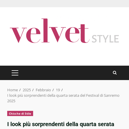
Skip
to
content
PRIMARY
MENU
Home
2025
Febbraio
19
I look più sorprendenti della quarta serata del Festival di Sanremo
2025
Chicche di Stile
I look più sorprendenti della quarta serata