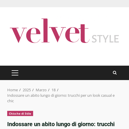
Skip
to
content
PRIMARY
MENU
Home
2025
Marzo
18
Indossare un abito lungo di giorno: trucchi per un look casual e
chic
Chicche di Stile
Indossare un abito lungo di giorno: trucchi