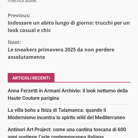
memorabile.
Continue
Previous:
Indossare un abito lungo di giorno: trucchi per un
Reading
look casual e chic
Next:
Le sneakers primavera 2025 da non perdere
assolutamente
ARTICOLI RECENTI
Anna Ferzetti in Armani Archivio: il look notturno della
Haute Couture parigina
La villa boho a Ibiza di Talamanca: quando il
Modernismo incontra lo spirito wild del Mediterraneo
Antinori Art Project: come una cantina toscana di 600
anni sostiene l’arte contemporanea italiana