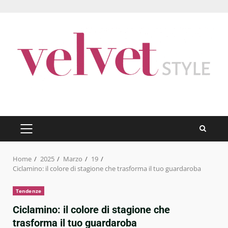
Skip
to
content
PRIMARY
MENU
Home
2025
Marzo
19
Ciclamino: il colore di stagione che trasforma il tuo guardaroba
Tendenze
Ciclamino: il colore di stagione che
trasforma il tuo guardaroba