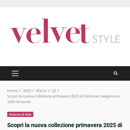
Skip
to
content
PRIMARY
MENU
Home
2025
Marzo
22
Scopri la nuova collezione primavera 2025 di Falconeri: eleganza e
stile rinnovati
Chicche di Stile
Scopri la nuova collezione primavera 2025 di