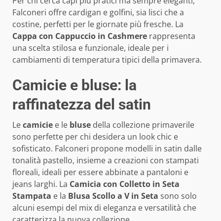
Per chi cerca capi più pratici ma sempre eleganti,
Falconeri offre cardigan e golfini, sia lisci che a
costine, perfetti per le giornate più fresche. La
Cappa con Cappuccio in Cashmere
rappresenta
una scelta stilosa e funzionale, ideale per i
cambiamenti di temperatura tipici della primavera.
Camicie e bluse: la
raffinatezza del satin
Le
camicie
e le
bluse
della collezione primaverile
sono perfette per chi desidera un look chic e
sofisticato. Falconeri propone modelli in satin dalle
tonalità pastello, insieme a creazioni con stampati
floreali, ideali per essere abbinate a pantaloni e
jeans larghi. La
Camicia con Colletto in Seta
Stampata
e la
Blusa Scollo a V in Seta
sono solo
alcuni esempi del mix di eleganza e versatilità che
caratterizza la nuova collezione.