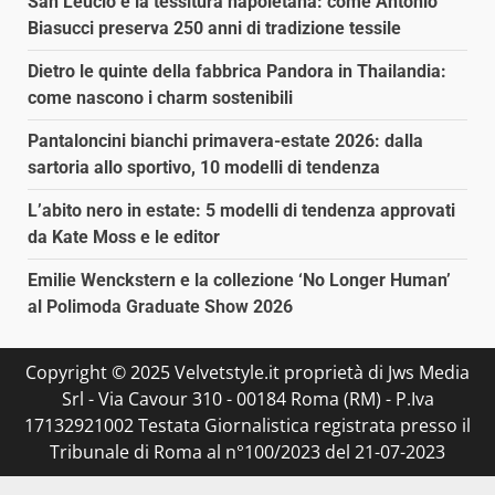
San Leucio e la tessitura napoletana: come Antonio
Biasucci preserva 250 anni di tradizione tessile
Dietro le quinte della fabbrica Pandora in Thailandia:
come nascono i charm sostenibili
Pantaloncini bianchi primavera-estate 2026: dalla
sartoria allo sportivo, 10 modelli di tendenza
L’abito nero in estate: 5 modelli di tendenza approvati
da Kate Moss e le editor
Emilie Wenckstern e la collezione ‘No Longer Human’
al Polimoda Graduate Show 2026
Copyright © 2025 Velvetstyle.it proprietà di Jws Media
Srl - Via Cavour 310 - 00184 Roma (RM) - P.Iva
17132921002 Testata Giornalistica registrata presso il
Tribunale di Roma al n°100/2023 del 21-07-2023