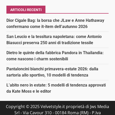
ARTICOLI RECENTI
Dior Cigale Bag: la borsa che JLaw e Anne Hathaway
confermano come it-item dell’autunno 2026
San Leucio e la tessitura napoletana: come Antonio
Biasucci preserva 250 anni di tradizione tessile
Dietro le quinte della fabbrica Pandora in Thailandia:
come nascono i charm sostenibili
Pantaloncini bianchi primavera-estate 2026: dalla
sartoria allo sportivo, 10 modelli di tendenza
L’abito nero in estate: 5 modelli di tendenza approvati
da Kate Moss e le editor
Copyright © 2025 Velvetstyle.it proprietà di Jws Media
Srl - Via Cavour 310 - 00184 Roma (RM) - P.Iva