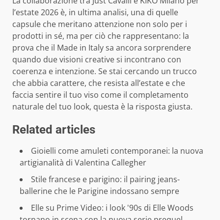
La collaborazione tra Just Cavalli e KIKO Milano per
l’estate 2026 è, in ultima analisi, una di quelle
capsule che meritano attenzione non solo per i
prodotti in sé, ma per ciò che rappresentano: la
prova che il Made in Italy sa ancora sorprendere
quando due visioni creative si incontrano con
coerenza e intenzione. Se stai cercando un trucco
che abbia carattere, che resista all’estate e che
faccia sentire il tuo viso come il completamento
naturale del tuo look, questa è la risposta giusta.
Related articles
Gioielli come amuleti contemporanei: la nuova
artigianalità di Valentina Callegher
Stile francese e parigino: il pairing jeans-
ballerine che le Parigine indossano sempre
Elle su Prime Video: i look '90s di Elle Woods
tornano in scena con la nuova serie prequel