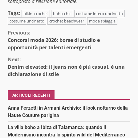
sottoposto a revisione editoriale.
Tags:
bikini crochet
boho-chic
costume intero uncinetto
costume uncinetto
crochet beachwear
moda spiaggia
Continue
Previous:
Concorsi moda 2026: borse di studio e
Reading
opportunità per talenti emergenti
Next:
Denim elevated: il jeans non è più casual, è una
dichiarazione di stile
ARTICOLI RECENTI
Anna Ferzetti in Armani Archivio: il look notturno della
Haute Couture parigina
La villa boho a Ibiza di Talamanca: quando il
Modernismo incontra lo spirito wild del Mediterraneo