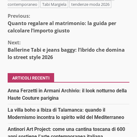
contemporaneo
Tabi Margiela
tendenze moda 2026
Continue
Previous:
Quanto regalare al matrimonio: la guida per
Reading
calcolare l’importo giusto
Next:
Ballerine Tabi e jeans baggy: l’ibrido che domina
lo street style 2026
ARTICOLI RECENTI
Anna Ferzetti in Armani Archivio: il look notturno della
Haute Couture parigina
La villa boho a Ibiza di Talamanca: quando il
Modernismo incontra lo spirito wild del Mediterraneo
Antinori Art Project: come una cantina toscana di 600
anni sostiene l’arte contemporanea italiana