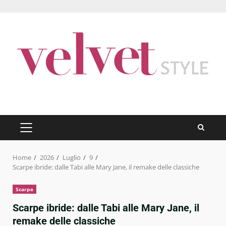
Skip
to
content
PRIMARY
MENU
Home
2026
Luglio
9
Scarpe ibride: dalle Tabi alle Mary Jane, il remake delle classiche
Scarpe
Scarpe ibride: dalle Tabi alle Mary Jane, il
remake delle classiche