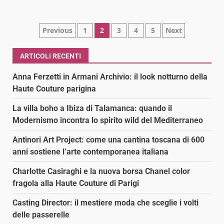
Paginazione
Previous
1
2
3
4
5
Next
degli
ARTICOLI RECENTI
articoli
Anna Ferzetti in Armani Archivio: il look notturno della
Haute Couture parigina
La villa boho a Ibiza di Talamanca: quando il
Modernismo incontra lo spirito wild del Mediterraneo
Antinori Art Project: come una cantina toscana di 600
anni sostiene l’arte contemporanea italiana
Charlotte Casiraghi e la nuova borsa Chanel color
fragola alla Haute Couture di Parigi
Casting Director: il mestiere moda che sceglie i volti
delle passerelle