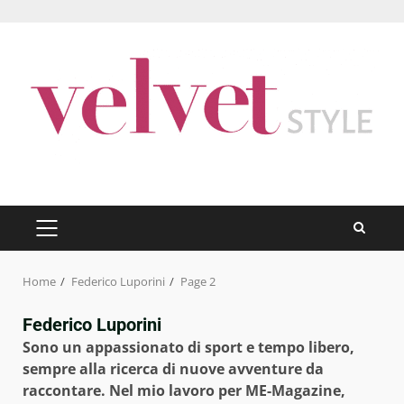
Skip
to
content
PRIMARY
MENU
Home
Federico Luporini
Page 2
Federico Luporini
Sono un appassionato di sport e tempo libero,
sempre alla ricerca di nuove avventure da
raccontare. Nel mio lavoro per ME-Magazine,