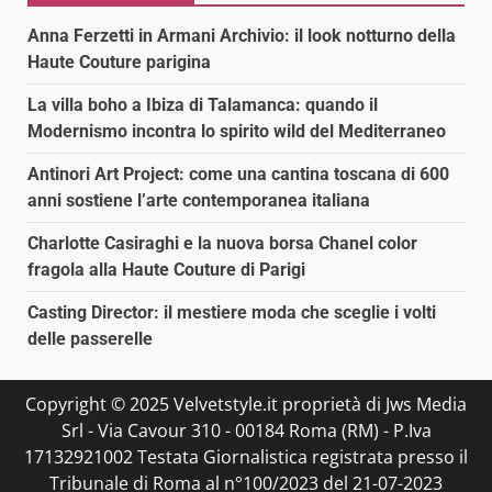
Anna Ferzetti in Armani Archivio: il look notturno della
Haute Couture parigina
La villa boho a Ibiza di Talamanca: quando il
Modernismo incontra lo spirito wild del Mediterraneo
Antinori Art Project: come una cantina toscana di 600
anni sostiene l’arte contemporanea italiana
Charlotte Casiraghi e la nuova borsa Chanel color
fragola alla Haute Couture di Parigi
Casting Director: il mestiere moda che sceglie i volti
delle passerelle
Copyright © 2025 Velvetstyle.it proprietà di Jws Media
Srl - Via Cavour 310 - 00184 Roma (RM) - P.Iva
17132921002 Testata Giornalistica registrata presso il
Tribunale di Roma al n°100/2023 del 21-07-2023