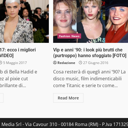
Fashion News
7: ecco i migliori
Vip e anni ‘90: i look più brutti che
[VIDEO]
(purtroppo) hanno sfoggiato [FOTO]
5 Maggio 2017
Redazione
27 Giugno 2016
 di Bella Hadid e
Cosa resterà di quegli anni ’90? La
 al pixie cut
disco music, film indimenticabili
rillante di...
come Titanic e serie tv come...
Read More
s Media Srl - Via Cavour 310 - 00184 Roma (RM) - P.Iva 171329