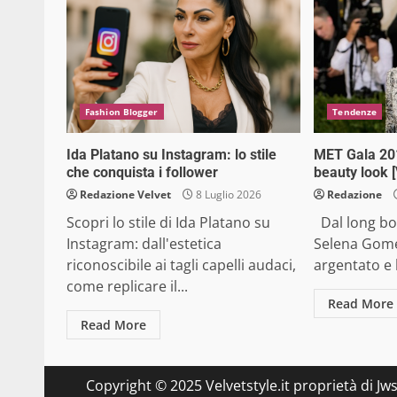
Fashion Blogger
Tendenze
Ida Platano su Instagram: lo stile
MET Gala 201
che conquista i follower
beauty look 
Redazione Velvet
8 Luglio 2026
Redazione
Scopri lo stile di Ida Platano su
Dal long bob
Instagram: dall'estetica
Selena Gomez
riconoscibile ai tagli capelli audaci,
argentato e b
come replicare il...
Read More
Read More
Copyright © 2025 Velvetstyle.it proprietà di Jw