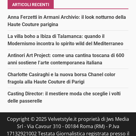
ARTICOLI RECENTI
Anna Ferzetti in Armani Archivio: il look notturno della
Haute Couture parigina
La villa boho a Ibiza di Talamanca: quando il
Modernismo incontra lo spirito wild del Mediterraneo
Antinori Art Project: come una cantina toscana di 600
anni sostiene l’arte contemporanea italiana
Charlotte Casiraghi e la nuova borsa Chanel color
fragola alla Haute Couture di Parigi
Casting Director: il mestiere moda che sceglie i volti
delle passerelle
Copyright © 2025 Velvetstyle.it proprietà di Jws Media
Srl - Via Cavour 310 - 00184 Roma (RM) - P.Iva
17132921002 Testata Giornalistica registrata presso il