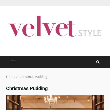
Skip
to
content
PRIMARY
MENU
Home
Christmas Pudding
Christmas Pudding