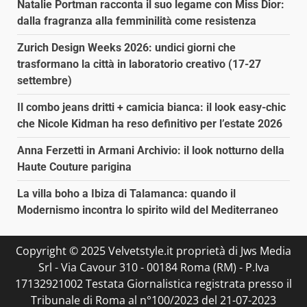
Natalie Portman racconta il suo legame con Miss Dior:
dalla fragranza alla femminilità come resistenza
Zurich Design Weeks 2026: undici giorni che
trasformano la città in laboratorio creativo (17-27
settembre)
Il combo jeans dritti + camicia bianca: il look easy-chic
che Nicole Kidman ha reso definitivo per l’estate 2026
Anna Ferzetti in Armani Archivio: il look notturno della
Haute Couture parigina
La villa boho a Ibiza di Talamanca: quando il
Modernismo incontra lo spirito wild del Mediterraneo
Copyright © 2025 Velvetstyle.it proprietà di Jws Media
Srl - Via Cavour 310 - 00184 Roma (RM) - P.Iva
17132921002 Testata Giornalistica registrata presso il
Tribunale di Roma al n°100/2023 del 21-07-2023