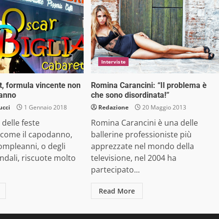
Interviste
, formula vincente non
Romina Carancini: “Il problema è
danno
che sono disordinata!”
ucci
1 Gennaio 2018
Redazione
20 Maggio 2013
 delle feste
Romina Carancini è una delle
come il capodanno,
ballerine professioniste più
ompleanni, o degli
apprezzate nel mondo della
endali, riscuote molto
televisione, nel 2004 ha
partecipato...
Read More