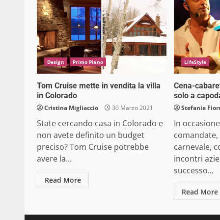
Design
Primo Piano
LifeStyle
Tom Cruise mette in vendita la villa
Cena-cabaret
in Colorado
solo a capo
Cristina Migliaccio
30 Marzo 2021
Stefania Fior
State cercando casa in Colorado e
In occasione
non avete definito un budget
comandate, 
preciso? Tom Cruise potrebbe
carnevale, c
avere la...
incontri azi
successo...
Read More
Read More