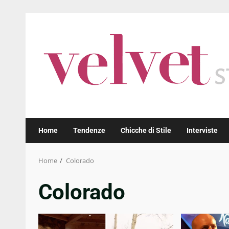
Skip
to
content
Home
Tendenze
Chicche di Stile
Interviste
Home
Colorado
Colorado