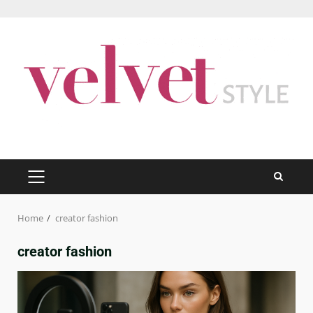
Skip
to
content
PRIMARY
MENU
Home
creator fashion
creator fashion