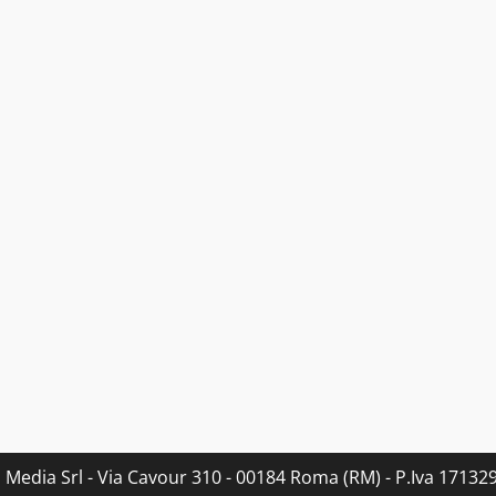
s Media Srl - Via Cavour 310 - 00184 Roma (RM) - P.Iva 171329