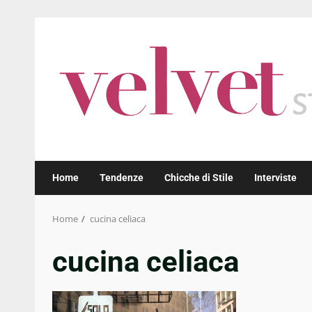
Skip
to
content
Home
Tendenze
Chicche di Stile
Interviste
Home
cucina celiaca
cucina celiaca