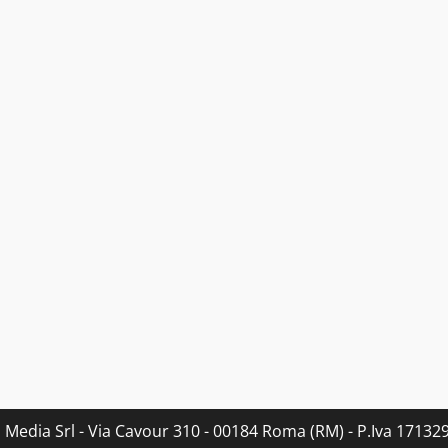
s Media Srl - Via Cavour 310 - 00184 Roma (RM) - P.Iva 171329