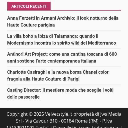
ARTICOLI RECENTI
Anna Ferzetti in Armani Archivio: il look notturno della
Haute Couture parigina
La villa boho a Ibiza di Talamanca: quando il
Modernismo incontra lo spirito wild del Mediterraneo
Antinori Art Project: come una cantina toscana di 600
anni sostiene l’arte contemporanea italiana
Charlotte Casiraghi e la nuova borsa Chanel color
fragola alla Haute Couture di Parigi
Casting Director: il mestiere moda che sceglie i volti
delle passerelle
Copyright © 2025 Velvetstyle.it proprietà di Jws Media
Srl - Via Cavour 310 - 00184 Roma (RM) - P.Iva
17132921002 Testata Giornalistica registrata presso il