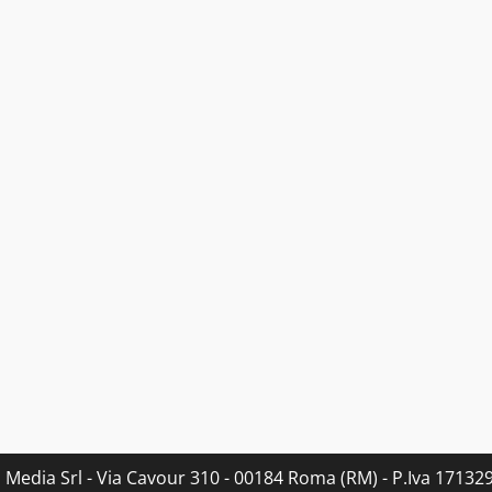
s Media Srl - Via Cavour 310 - 00184 Roma (RM) - P.Iva 171329