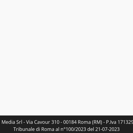
s Media Srl - Via Cavour 310 - 00184 Roma (RM) - P.Iva 171329
Tribunale di Roma al n°100/2023 del 21-07-2023