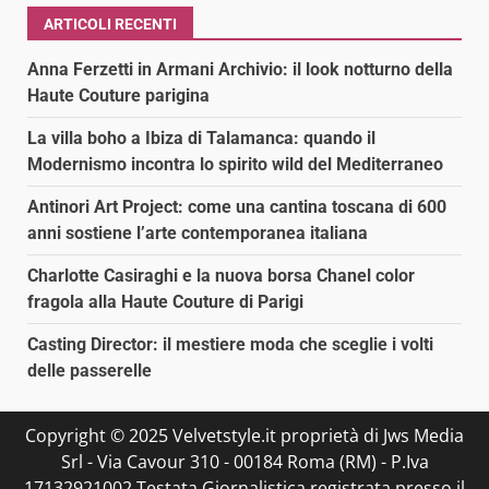
ARTICOLI RECENTI
Anna Ferzetti in Armani Archivio: il look notturno della
Haute Couture parigina
La villa boho a Ibiza di Talamanca: quando il
Modernismo incontra lo spirito wild del Mediterraneo
Antinori Art Project: come una cantina toscana di 600
anni sostiene l’arte contemporanea italiana
Charlotte Casiraghi e la nuova borsa Chanel color
fragola alla Haute Couture di Parigi
Casting Director: il mestiere moda che sceglie i volti
delle passerelle
Copyright © 2025 Velvetstyle.it proprietà di Jws Media
Srl - Via Cavour 310 - 00184 Roma (RM) - P.Iva
17132921002 Testata Giornalistica registrata presso il