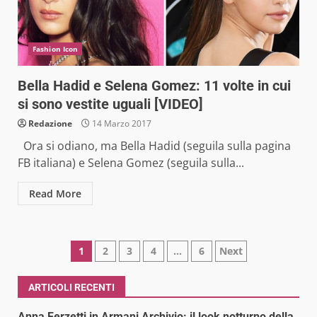
Fashion Icon
Bella Hadid e Selena Gomez: 11 volte in cui
si sono vestite uguali [VIDEO]
Redazione
14 Marzo 2017
Ora si odiano, ma Bella Hadid (seguila sulla pagina
FB italiana) e Selena Gomez (seguila sulla...
Read More
Paginazione
1
2
3
4
…
6
Next
degli
ARTICOLI RECENTI
articoli
Anna Ferzetti in Armani Archivio: il look notturno della