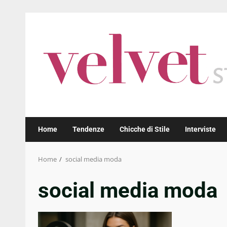
Skip
to
content
Home
Tendenze
Chicche di Stile
Interviste
Home
social media moda
social media moda