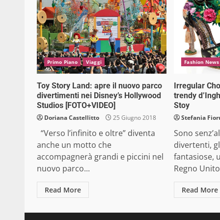
Primo Piano
Viaggi
Fashion News
Toy Story Land: apre il nuovo parco
Irregular Cho
divertimenti nei Disney’s Hollywood
trendy d’Ingh
Studios [FOTO+VIDEO]
Stoy
Doriana Castellitto
25 Giugno 2018
Stefania Fior
“Verso l’infinito e oltre” diventa
Sono senz’al
anche un motto che
divertenti, g
accompagnerà grandi e piccini nel
fantasiose, 
nuovo parco...
Regno Unito. 
Read More
Read More