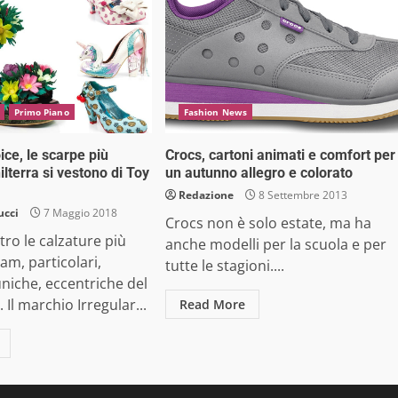
Primo Piano
Fashion News
ice, le scarpe più
Crocs, cartoni animati e comfort per
ilterra si vestono di Toy
un autunno allegro e colorato
Redazione
8 Settembre 2013
ucci
7 Maggio 2018
Crocs non è solo estate, ma ha
tro le calzature più
anche modelli per la scuola e per
lam, particolari,
tutte le stagioni....
uniche, eccentriche del
Il marchio Irregular...
Read More