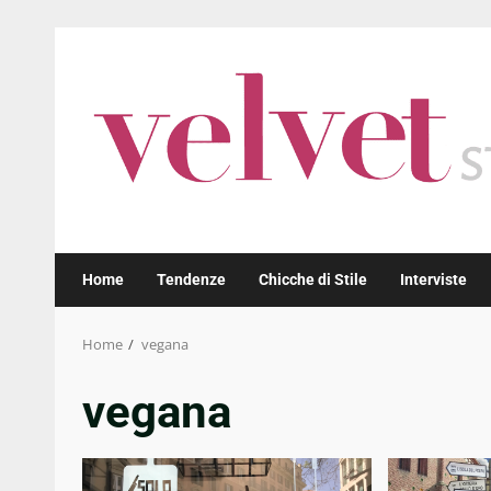
Skip
to
content
Home
Tendenze
Chicche di Stile
Interviste
Home
vegana
vegana