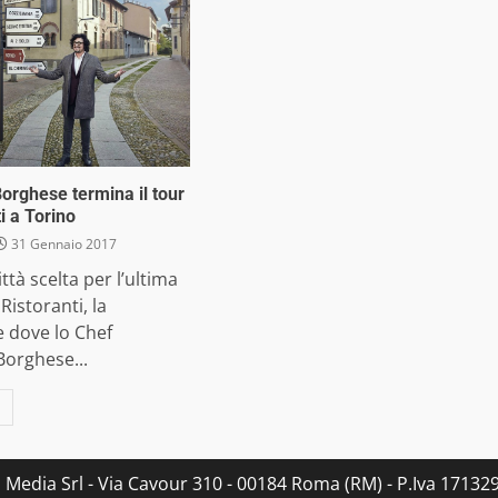
orghese termina il tour
ti a Torino
31 Gennaio 2017
ittà scelta per l’ultima
Ristoranti, la
 dove lo Chef
Borghese...
s Media Srl - Via Cavour 310 - 00184 Roma (RM) - P.Iva 171329