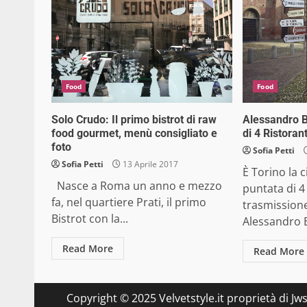
Food
Food
Solo Crudo: Il primo bistrot di raw
Alessandro B
food gourmet, menù consigliato e
di 4 Ristoran
foto
Sofia Petti
Sofia Petti
13 Aprile 2017
È Torino la c
Nasce a Roma un anno e mezzo
puntata di 4 
fa, nel quartiere Prati, il primo
trasmissione
Bistrot con la...
Alessandro 
Read More
Read More
Copyright © 2025 Velvetstyle.it proprietà di Jw