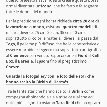
questo pretesto nasce l’idea di creare questa borsa,
ormai diventata un’
icona
, che ha fatto e fa sognare
tutte le donne del mondo.
Per la precisione ogni borsa richiede
circa 20 ore di
lavorazione a mano,
esistono
quattro modelli
di
misure diverse: 25 cm, 30 cm, 35 cm, 40 cm e
soprattutto di colori e materiali diversi: si passa dal
Togo
, il pellame più diffuso che ha la caratteristica di
essere morbido e leggero ma soprattutto antigraffio
al
Clemence
con venature,poi ci sono il
Fiord
, il
Calf
Box
, il
Barenia
, l’
Epsom
fino al pregiatissimo
Chevre
.
Guarda la fotogallery con le foto delle star che
hanno scelto la Birkin di Hermés.
Tra le tante star che hanno scelto la
Birkin
come
compagna abbinandola sia a mise casual che ad
outfit più eleganti troviamo
Tara Reid
che ha optato