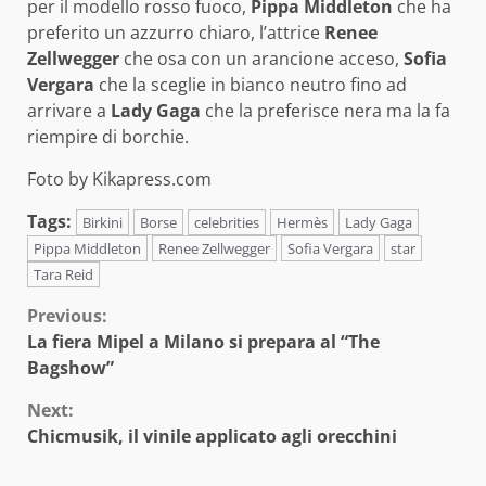
per il modello rosso fuoco,
Pippa Middleton
che ha
preferito un azzurro chiaro, l’attrice
Renee
Zellwegger
che osa con un arancione acceso,
Sofia
Vergara
che la sceglie in bianco neutro fino ad
arrivare a
Lady Gaga
che la preferisce nera ma la fa
riempire di borchie.
Foto by Kikapress.com
Tags:
Birkini
Borse
celebrities
Hermès
Lady Gaga
Pippa Middleton
Renee Zellwegger
Sofia Vergara
star
Tara Reid
Continue
Previous:
La fiera Mipel a Milano si prepara al “The
Reading
Bagshow”
Next:
Chicmusik, il vinile applicato agli orecchini