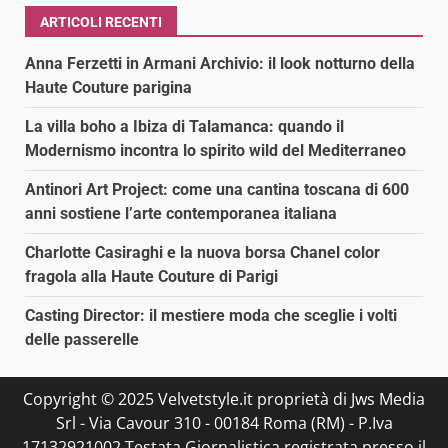
ARTICOLI RECENTI
Anna Ferzetti in Armani Archivio: il look notturno della
Haute Couture parigina
La villa boho a Ibiza di Talamanca: quando il
Modernismo incontra lo spirito wild del Mediterraneo
Antinori Art Project: come una cantina toscana di 600
anni sostiene l’arte contemporanea italiana
Charlotte Casiraghi e la nuova borsa Chanel color
fragola alla Haute Couture di Parigi
Casting Director: il mestiere moda che sceglie i volti
delle passerelle
Copyright © 2025 Velvetstyle.it proprietà di Jws Media
Srl - Via Cavour 310 - 00184 Roma (RM) - P.Iva
17132921002 Testata Giornalistica registrata presso il