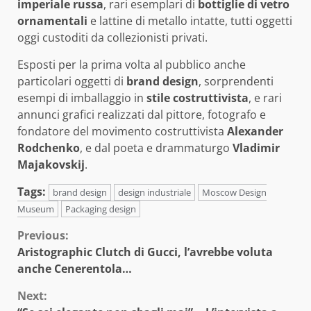
imperiale russa
, rari esemplari di
bottiglie di vetro
ornamentali
e lattine di metallo intatte, tutti oggetti
oggi custoditi da collezionisti privati.
Esposti per la prima volta al pubblico anche
particolari oggetti di
brand design
, sorprendenti
esempi di imballaggio in
stile costruttivista
, e rari
annunci grafici realizzati dal pittore, fotografo e
fondatore del movimento costruttivista
Alexander
Rodchenko
, e dal poeta e drammaturgo
Vladimir
Majakovskij
.
Tags:
brand design
design industriale
Moscow Design
Museum
Packaging design
Continue
Previous:
Aristographic Clutch di Gucci, l’avrebbe voluta
Reading
anche Cenerentola…
Next: