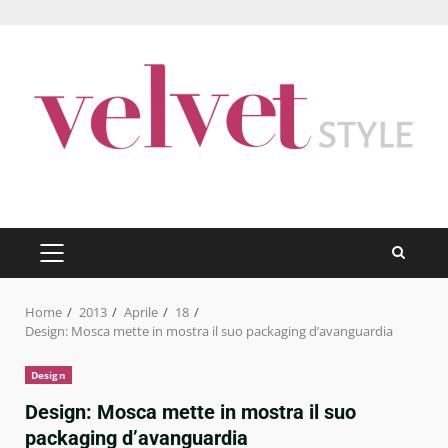
Skip
to
content
PRIMARY
MENU
Home
2013
Aprile
18
Design: Mosca mette in mostra il suo packaging d’avanguardia
Design
Design: Mosca mette in mostra il suo
packaging d’avanguardia