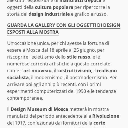
allestito l’esposizione di
manufatti d’epoca
e
oggetti della
cultura popolare
per ripercorre la
storia del
design industriale
e grafico e russo.
GUARDA LA GALLERY CON GLI OGGETTI DI DESIGN
ESPOSTI ALLA MOSTRA
Un’occasione unica, per chi avesse la fortuna di
essere a Mosca dal 18 aprile al 25 giugno, per
riscoprire l’eclettismo dello
stile russo
, e le
numerose correnti artistiche a questo correlate
come: l’
art nouveau
, il
costruttivismo
, il
realismo
socialista
, il modernismo , il postmodernismo. Per
arrivare poi agli anni più recenti, con i primi
esperimenti computerizzati del 1990 e le tendenze
contemporanee.
Il
Design Museum di Mosca
metterà in mostra
manufatti del periodo antecedente alla
Rivoluzione
del 1917, confezionati dai fornitori della
corte