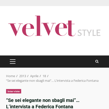
Skip
to
content
PRIMARY
MENU
Home
2013
Aprile
18
“Se sei elegante non sbagli mai”… L’intervista a Federica Fontana
Interviste
“Se sei elegante non sbagli mai”…
L’intervista a Federica Fontana