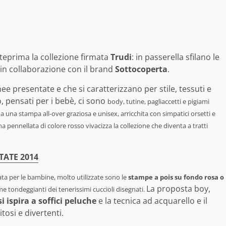
nteprima la collezione firmata
Trudi
: in passerella sfilano le
in collaborazione con il brand
Sottocoperta
.
inee presentate e che si caratterizzano per stile, tessuti e
, pensati per i bebè, ci sono
body, tutine, pagliaccetti e pigiami
 da una stampa all-over graziosa e unisex, arricchita con simpatici orsetti e
na pennellata di colore rosso vivacizza la collezione che diventa a tratti
TATE 2014
sata per le bambine, molto utilizzate sono le
stampe a pois su fondo rosa o
La proposta boy,
rme tondeggianti dei tenerissimi cuccioli disegnati.
si ispira a soffici peluche
e la tecnica ad acquarello e il
tosi e divertenti.