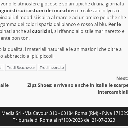
vivono le atmosfere giocose e solari tipiche di una giornata
agonisti sui costumi dei maschietti
, realizzati in lycra e
binabili. Il mood si ispira al mare e ad un amico peluche che
La gamma dei colori spazia dal bianco e rosso al blu.
Per le
binati anche ai
cuoricini
, si rifanno allo stile marinaretto e
mente bon ton.
la qualità, i materiali naturali e le animazioni che oltre a
 abbraccio ai più piccoli.
di
Trudi Beachwear
Trudi neonato
Next
 alle
Zipz Shoes: arrivano anche in Italia le scarp
intercambial
s Media Srl - Via Cavour 310 - 00184 Roma (RM) - P.Iva 171329
Tribunale di Roma al n°100/2023 del 21-07-2023