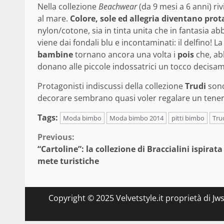
Nella collezione
Beachwear
(da 9 mesi a 6 anni) ri
al mare.
Colore, sole ed allegria diventano prot
nylon/cotone, sia in tinta unita che in fantasia ab
viene dai fondali blu e incontaminati: il delfino! 
bambine
tornano ancora una volta i
pois
che, ab
donano alle piccole indossatrici un tocco decisa
Protagonisti indiscussi della collezione
Trudi
sono 
decorare sembrano quasi voler regalare un tenero
Tags:
Moda bimbo
Moda bimbo 2014
pitti bimbo
Tru
Continue
Previous:
“Cartoline”: la collezione di Braccialini ispirata
Reading
mete turistiche
Copyright © 2025 Velvetstyle.it proprietà di Jw