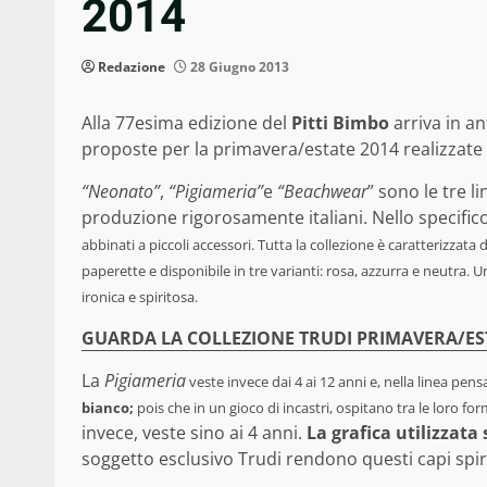
2014
Redazione
28 Giugno 2013
Alla 77esima edizione del
Pitti Bimbo
arriva in a
proposte per la primavera/estate 2014 realizzate 
“Neonato”
,
“Pigiameria”
e
“Beachwear
” sono le tre l
produzione rigorosamente italiani. Nello specifico
abbinati a piccoli accessori. Tutta la collezione è caratterizzata
paperette e disponibile in tre varianti: rosa, azzurra e neutra. U
ironica e spiritosa.
GUARDA LA COLLEZIONE TRUDI PRIMAVERA/ES
La
Pigiameria
veste invece dai 4 ai 12 anni e, nella linea pen
bianco;
pois che in un gioco di incastri, ospitano tra le loro fo
invece, veste sino ai 4 anni.
La grafica utilizzata 
soggetto esclusivo Trudi rendono questi capi spiri