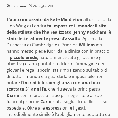
Redazione
24 Luglio 2013
L’abito indossato da Kate Middleton
all’uscita dalla
Lido Wing di Londra
fa impazzire il mondo
:
il sito
della stilista che l’ha realizzato, Jenny Packham, è
stato letteralmente preso d’assalto
. Appena la
Duchessa di Cambridge e il Principe
William
ieri
hanno messo piede fuori dalla clinica con in braccio
il
piccolo erede
, naturalmente tutti gli occhi (e gli
obiettivi) erano puntati su di loro. L’immagine dei
giovani e regali sposini sta rimbalzando sui tabloid
di tutto il mondo e a guardarla è impossibile non
notare
l’incredibile somiglianza con una foto
scattata 31 anni fa
, che ritraeva la principessa
Diana
con in braccio il suo primogenito e al suo
fianco il principe
Carlo
, sulla soglia di quello stesso
ospedale. Oltre alle espressioni e i gesti,
incredibilmente simile è l’abbigliamento adotatto da