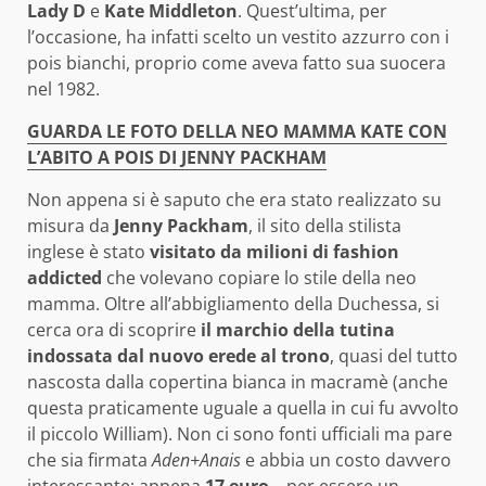
Lady D
e
Kate Middleton
. Quest’ultima, per
l’occasione, ha infatti scelto un vestito azzurro con i
pois bianchi, proprio come aveva fatto sua suocera
nel 1982.
GUARDA LE FOTO DELLA NEO MAMMA KATE CON
L’ABITO A POIS DI JENNY PACKHAM
Non appena si è saputo che era stato realizzato su
misura da
Jenny Packham
, il sito della stilista
inglese è stato
visitato da milioni di fashion
addicted
che volevano copiare lo stile della neo
mamma. Oltre all’abbigliamento della Duchessa, si
cerca ora di scoprire
il marchio della tutina
indossata dal nuovo erede al trono
, quasi del tutto
nascosta dalla copertina bianca in macramè (anche
questa praticamente uguale a quella in cui fu avvolto
il piccolo William). Non ci sono fonti ufficiali ma pare
che sia firmata
Aden+Anais
e abbia un costo davvero
interessante: appena
17 euro
… per essere un