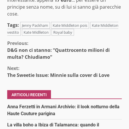
principe senza nome, su di lui si sanno già parecchie
cose.
Tags:
Jenny Packham
Kate Middleton pois
Kate Middleton
vestito
Kate Midlleton
Royal baby
Continue
Previous:
D&G non ci stanno: “Quattrocento milioni di
Reading
multa? Chiudiamo”
Next:
The Sweetie Issue: Minnie sulla cover di Love
ARTICOLI RECENTI
Anna Ferzetti in Armani Archivio: il look notturno della
Haute Couture parigina
La villa boho a Ibiza di Talamanca: quando il