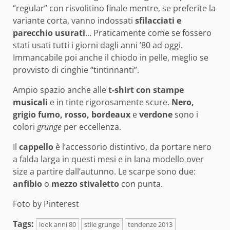
“regular” con risvolitino finale mentre, se preferite la
variante corta, vanno indossati
sfilacciati e
parecchio usurati
… Praticamente come se fossero
stati usati tutti i giorni dagli anni ’80 ad oggi.
Immancabile poi anche il chiodo in pelle, meglio se
provvisto di cinghie “tintinnanti”.
Ampio spazio anche alle
t-shirt con stampe
musicali
e in tinte rigorosamente scure.
Nero,
grigio fumo, rosso,
bordeaux
e
verdone
sono i
colori
grunge
per eccellenza.
Il
cappello
è l’accessorio distintivo, da portare nero
a falda larga in questi mesi e in lana modello over
size a partire dall’autunno. Le scarpe sono due:
anfibio
o
mezzo stivaletto
con punta.
Foto by Pinterest
Tags:
look anni 80
stile grunge
tendenze 2013