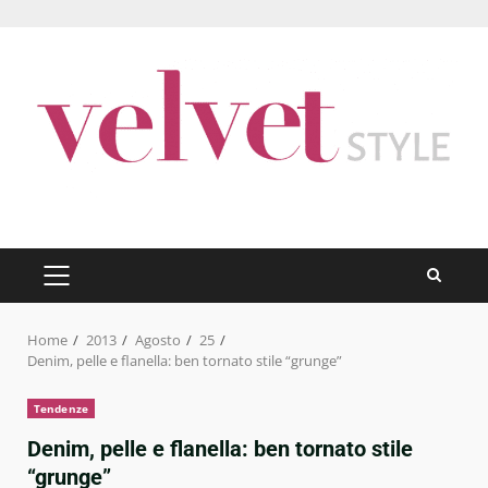
Skip
to
content
PRIMARY
MENU
Home
2013
Agosto
25
Denim, pelle e flanella: ben tornato stile “grunge”
Tendenze
Denim, pelle e flanella: ben tornato stile
“grunge”