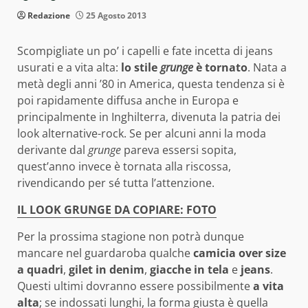
Redazione
25 Agosto 2013
Scompigliate un po’ i capelli e fate incetta di jeans
usurati e a vita alta:
lo stile
grunge
è tornato
. Nata a
metà degli anni ’80 in America, questa tendenza si è
poi rapidamente diffusa anche in Europa e
principalmente in Inghilterra, divenuta la patria dei
look alternative-rock. Se per alcuni anni la moda
derivante dal
grunge
pareva essersi sopita,
quest’anno invece è tornata alla riscossa,
rivendicando per sé tutta l’attenzione.
IL LOOK GRUNGE DA COPIARE: FOTO
Per la prossima stagione non potrà dunque
mancare nel guardaroba qualche
camicia over size
a quadri
,
gilet in denim
,
giacche in tela
e
jeans
.
Questi ultimi dovranno essere possibilmente
a vita
alta
; se indossati lunghi, la forma giusta è quella