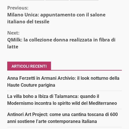
Continue
Previous:
Milano Unica: appuntamento con il salone
Reading
italiano del tessile
Next:
QMilk: la collezione donna realizzata in fibra di
latte
ARTICOLI RECENTI
Anna Ferzetti in Armani Archivio: il look notturno della
Haute Couture parigina
La villa boho a Ibiza di Talamanca: quando il
Modernismo incontra lo spirito wild del Mediterraneo
Antinori Art Project: come una cantina toscana di 600
anni sostiene l’arte contemporanea italiana