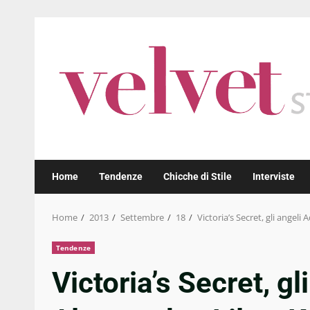
Skip
to
content
Home
Tendenze
Chicche di Stile
Interviste
Home
2013
Settembre
18
Victoria’s Secret, gli angeli 
Tendenze
Victoria’s Secret, gl