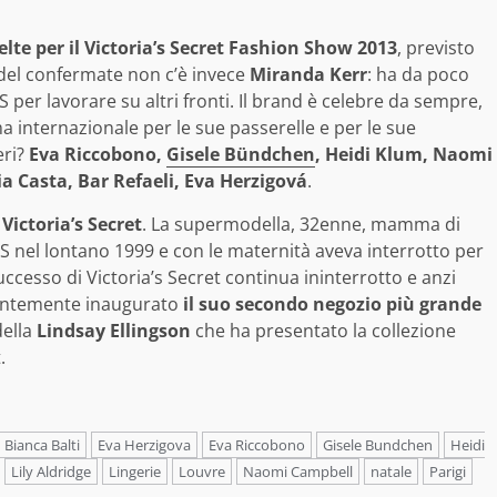
elte per il Victoria’s Secret Fashion Show 2013
, previsto
odel confermate non c’è invece
Miranda Kerr
: ha da poco
S per lavorare su altri fronti. Il brand è celebre da sempre,
ma internazionale per le sue passerelle e per le sue
eri?
Eva Riccobono,
Gisele Bündchen
, Heidi Klum, Naomi
tia Casta, Bar Refaeli, Eva Herzigová
.
Victoria’s Secret
. La supermodella, 32enne, mamma di
VS nel lontano 1999 e con le maternità aveva interrotto per
uccesso di Victoria’s Secret continua ininterrotto e anzi
centemente inaugurato
il suo secondo negozio più grande
della
Lindsay Ellingson
che ha presentato la collezione
.
Bianca Balti
Eva Herzigova
Eva Riccobono
Gisele Bundchen
Heidi
Lily Aldridge
Lingerie
Louvre
Naomi Campbell
natale
Parigi