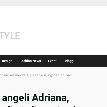
Design
Fashion News
Eventi
Viaggi
Adriana, Alessandra, Lily e Karlie in lingerie al Louvre
i angeli Adriana,