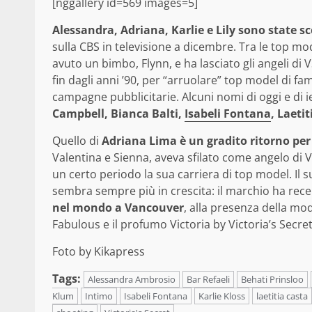
[nggallery id=569 images=5]
Alessandra, Adriana, Karlie e Lily sono state sc
sulla CBS in televisione a dicembre. Tra le top m
avuto un bimbo, Flynn, e ha lasciato gli angeli di V
fin dagli anni ’90, per “arruolare” top model di fa
campagne pubblicitarie. Alcuni nomi di oggi e di i
Campbell, Bianca Balti,
Isabeli Fontana
, Laeti
Quello di
Adriana Lima è un gradito ritorno per 
Valentina e Sienna, aveva sfilato come angelo di 
un certo periodo la sua carriera di top model. Il s
sembra sempre più in crescita: il marchio ha re
nel mondo a Vancouver
, alla presenza della mo
Fabulous e il profumo Victoria by Victoria’s Secret
Foto by Kikapress
Tags:
Alessandra Ambrosio
Bar Refaeli
Behati Prinsloo
Klum
Intimo
Isabeli Fontana
Karlie Kloss
laetitia casta