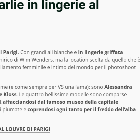
rlie in lingerie al
i Parigi.
Con grandi ali bianche e
in lingerie griffata
 onirico di Wim Wenders, ma la location scelta da quello che 
gliamento femminile e intimo del mondo per il photoshoot
 nome (e come sempre per VS una fama): sono
Alessandra
e Kloss
. Le quattro bellissime modelle sono comparse
et
affacciandosi dal famoso museo della capitale
li piumate e
coprendosi ogni tanto per il freddo dell’alba
AL LOUVRE DI PARIGI