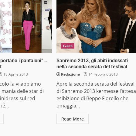
Eventi
“portano i pantaloni”…
Sanremo 2013, gli abiti indossati
t
nella seconda serata del festival
18 Aprile 2013
Redazione
14 Febbraio 2013
colo fa vi abbiamo
Apre la seconda serata del festival
a mania delle star di
di Sanremo 2013 kermesse l’attesa
nidress sul red
esibizione di Beppe Fiorello che
hé...
omaggia...
Read More