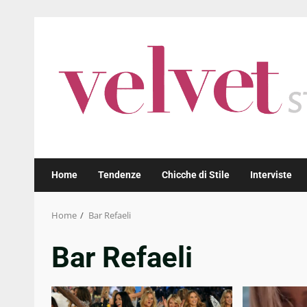
Skip
to
content
Home
Tendenze
Chicche di Stile
Interviste
Home
Bar Refaeli
Bar Refaeli