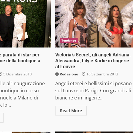
Tendenze
 parata di star per
Victoria’s Secret, gli angeli Adriana,
ne della boutique a
Alessandra, Lily e Karlie in lingerie
al Louvre
5 Dicembre 2013
Redazione
18 Settembre 2013
elle all’inaugurazione
Angeli eterei e bellissimi si posano
boutique in corso
sul Louvre di Parigi. Con grandi ali
nuele a Milano di
bianche e in lingerie...
 lo...
Read More