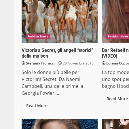
Fashion News
Fashion News
Victoria’s Secret, gli angeli “storici”
Bar Refaeli 
della maison
[VIDEO]
Stefania Fiorucci
28 Novembre 2016
Lorena Copp
Solo le donne più belle per
La top model
Victoria’s Secret. Da Naomi
uno spot per
Campbell, una delle prime, a
bagno Hoodi
Georgia Fowler,...
Read More
Read More