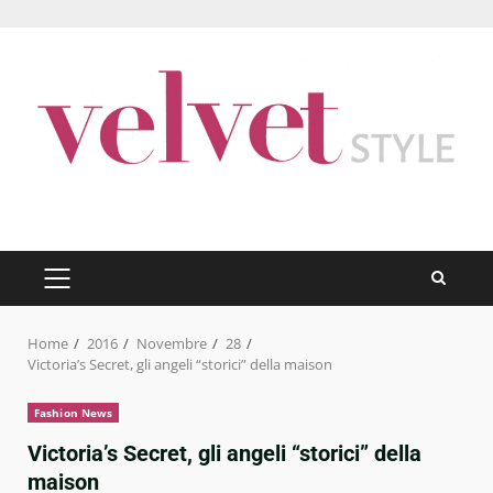
Skip
to
content
PRIMARY
MENU
Home
2016
Novembre
28
Victoria’s Secret, gli angeli “storici” della maison
Fashion News
Victoria’s Secret, gli angeli “storici” della
maison