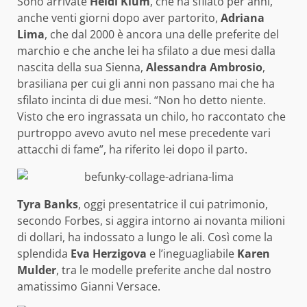
Sono arrivate
Heidi Klum
, che ha sfilato per anni,
anche venti giorni dopo aver partorito,
Adriana
Lima
, che dal 2000 è ancora una delle preferite del
marchio e che anche lei ha sfilato a due mesi dalla
nascita della sua Sienna,
Alessandra Ambrosio
,
brasiliana per cui gli anni non passano mai che ha
sfilato incinta di due mesi. “Non ho detto niente.
Visto che ero ingrassata un chilo, ho raccontato che
purtroppo avevo avuto nel mese precedente vari
attacchi di fame”, ha riferito lei dopo il parto.
Tyra Banks
, oggi presentatrice il cui patrimonio,
secondo Forbes, si aggira intorno ai novanta milioni
di dollari, ha indossato a lungo le ali. Così come la
splendida
Eva Herzigova
e l’ineguagliabile
Karen
Mulder
, tra le modelle preferite anche dal nostro
amatissimo Gianni Versace.