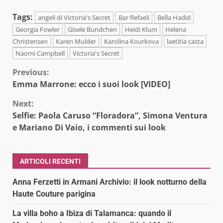
Tags:
angeli di Victoria's Secret
Bar Refaeli
Bella Hadid
Georgia Fowler
Gisele Bundchen
Heidi Klum
Helena
Christensen
Karen Mulder
Karolina Kourkova
laetitia casta
Naomi Campbell
Victoria's Secret
Continue
Previous:
Emma Marrone: ecco i suoi look [VIDEO]
Reading
Next:
Selfie: Paola Caruso “Floradora”, Simona Ventura
e Mariano Di Vaio, i commenti sui look
ARTICOLI RECENTI
Anna Ferzetti in Armani Archivio: il look notturno della
Haute Couture parigina
La villa boho a Ibiza di Talamanca: quando il