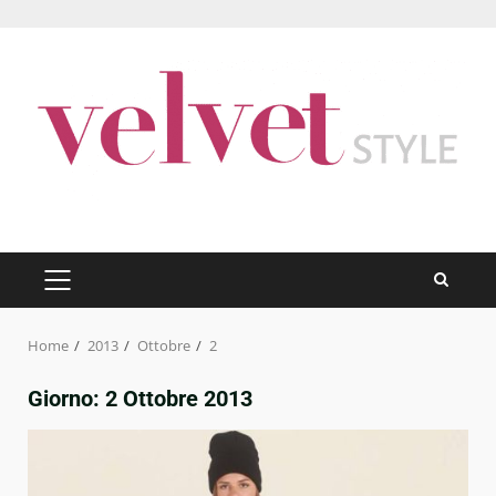
Skip
to
content
PRIMARY
MENU
Home
2013
Ottobre
2
Giorno:
2 Ottobre 2013