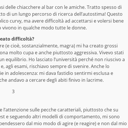
asi delle chiacchere al bar con le amiche. Tratto spesso di
tto di un lungo percorso di ricerca dell’autostima! Questo
ico curvy, ma avere difficoltà ad accettarsi e volersi bene
o vivono in qualche modo tutte le donne.
eato difficoltà?
re (e cioè, sostanzialmente, magra) mi ha creato grossi
rsona molto cupa e anche piuttosto aggressiva. Vivevo stati
n equilibrio. Ho lasciato l’università perché non riuscivo a
 e, agli esami, rischiavo sempre di svenire. Anche lo
e in adolescenza: mi dava fastidio sentirmi esclusa e
che andavo a cercare degli abiti finivo in lacrime.
 l’attenzione sulle pecche caratteriali, piuttosto che su
 test e seguendo altri modelli di comportamento, mi sono
dipendessero dal mio modo di agire (e reagire) e non dal mio