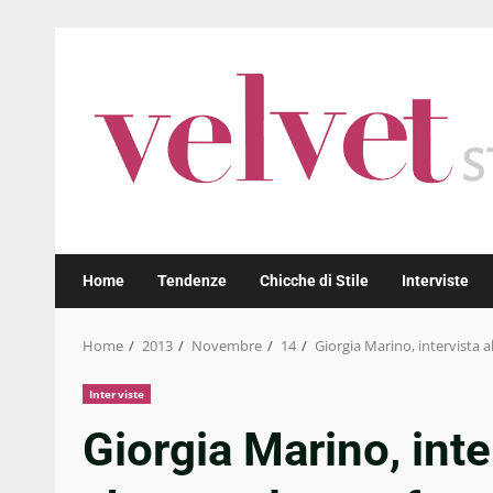
Skip
to
content
Home
Tendenze
Chicche di Stile
Interviste
Home
2013
Novembre
14
Giorgia Marino, intervista 
Interviste
Giorgia Marino, inte