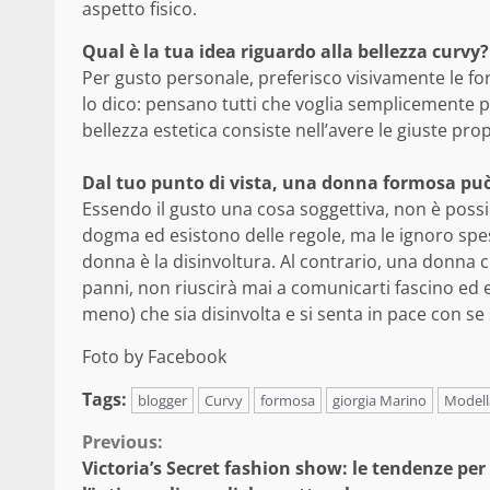
aspetto fisico.
Qual è la tua idea riguardo alla bellezza curvy?
Per gusto personale, preferisco visivamente le f
lo dico: pensano tutti che voglia semplicemente p
bellezza estetica consiste nell’avere le giuste prop
Dal tuo punto di vista, una donna formosa può
Essendo il gusto una cosa soggettiva, non è possib
dogma ed esistono delle regole, ma le ignoro spes
donna è la disinvoltura. Al contrario, una donna ch
panni, non riuscirà mai a comunicarti fascino ed
meno) che sia disinvolta e si senta in pace con s
Foto by Facebook
Tags:
blogger
Curvy
formosa
giorgia Marino
Modell
Continue
Previous:
Victoria’s Secret fashion show: le tendenze per