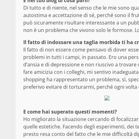
E nel tuo blog di cosa parli?
Di tutto e di niente, nel senso che le mie sono qu
autostima e accettazione di sé, perché sono il fru
può sicuramente risultare interessante a un pubbl
non è un problema che vivono solo le formose. L
Il fatto di indossare una taglia morbida ti ha cr
Il fatto di non essere come pensavo di dover esse
problemi in tutti i campi, in passato. Ero una pe
d’ansia e di depressione e non riuscivo a trovare u
fare amicizia con i colleghi, mi sentivo inadeguata
shopping ha rappresentato un problema, sì, speci
preferivo evitare di torturarmi, perché ogni volta 
E come hai superato questi momenti?
Ho migliorato la situazione cercando di focalizzare
quelle estetiche. Facendo degli esperimenti, dei
presto resa conto del fatto che le mie difficoltà 