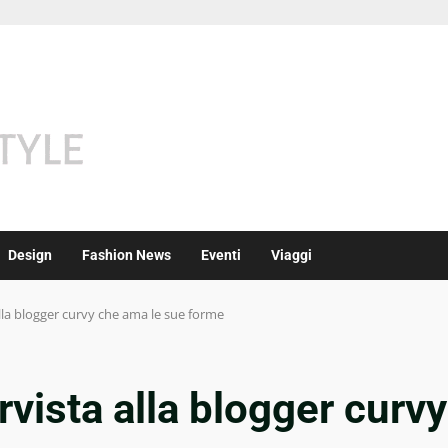
Design
Fashion News
Eventi
Viaggi
alla blogger curvy che ama le sue forme
rvista alla blogger curvy