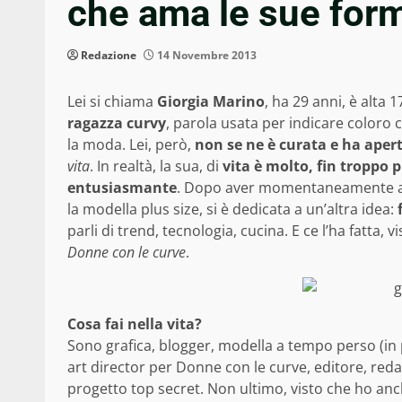
che ama le sue for
Redazione
14 Novembre 2013
Lei si chiama
Giorgia Marino
, ha 29 anni, è alta 
ragazza curvy
, parola usata per indicare color
la moda. Lei, però,
non se ne è curata e ha aper
vita
. In realtà, la sua, di
vita è molto, fin troppo 
entusiasmante
. Dopo aver momentaneamente acca
la modella plus size, si è dedicata a un’altra idea:
parli di trend, tecnologia, cucina. E ce l’ha fatta,
Donne con le curve
.
Cosa fai nella vita?
Sono grafica, blogger, modella a tempo perso (in
art director per Donne con le curve, editore, red
progetto top secret. Non ultimo, visto che ho anch