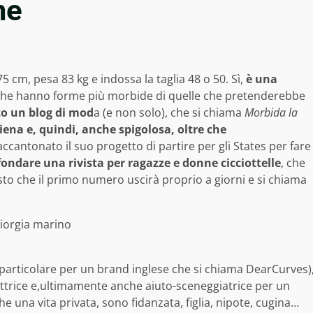
me
175 cm, pesa 83 kg e indossa la taglia 48 o 50. Sì,
è una
o che hanno forme più morbide di quelle che pretenderebbe
to un blog di mod
a (e non solo), che si chiama
Morbida la
piena e, quindi, anche spigolosa, oltre che
ntonato il suo progetto di partire per gli States per fare
fondare una rivista per ragazze e donne cicciottelle
, che
 visto che il primo numero uscirà proprio a giorni e si chiama
 particolare per un brand inglese che si chiama DearCurves)
attrice e,ultimamente anche aiuto-sceneggiatrice per un
e una vita privata, sono fidanzata, figlia, nipote, cugina…