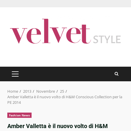
Skip
to
content
PRIMARY
MENU
Home
2013
Novembre
25
Amber Valletta è il nuovo volto di H&M Conscious Collection per la
PE 2014
Fashion News
Amber Valletta è il nuovo volto di H&M