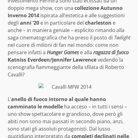
investimento Permira sono stati eclissati da un
doppio mega show, con una
collezione Autunno
Inverno 2014
ispirata all’estetica e alle suggestioni
degli
anni ’20
e in particolare del
charleston
e
anche – in maniera geniale – esplicito rimando alla
saga cinematografica che ha preso il posto di
Twilight
nel cuore di milioni di fan nel mondo: come non
pensare infatti a
Hunger Games
e alla
ragazza di fuoco
Katniss Everdeen/Jennifer Lawrence
vedendo la
scenografia fiammeggiante della sfilata di Roberto
Cavalli?
L’
anello di fuoco intorno al quale hanno
camminato le modelle
ha acceso – in tutti i sensi –
uno show spettacolare e grandioso, dove però gli
abiti non sono mai passati in secondo piano, anzi,
sono stati gli assoluti protagonisti. Dal lusso
quotidiano interpretato da
completi declinati nelle