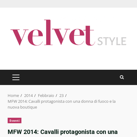
Skip
to
content
PRIMARY
MENU
Home
2014
Febbraio
23
MFW 2014: Cavalli protagonista con una donna di fuoco e la
nuova boutique
Eventi
MFW 2014: Cavalli protagonista con una