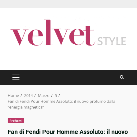
Skip
to
content
PRIMARY
MENU
Home
2014
Marzo
5
Fan di Fendi Pour Homme Assoluto: il nuovo profumo dalla
“energia magnetica”
Profumi
Fan di Fendi Pour Homme Assoluto: il nuovo