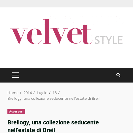
Skip
to
content
PRIMARY
MENU
Home
2014
Luglio
18
Breilogy, una collezione seducente nell’estate di Breil
Accessori
Breilogy, una collezione seducente
nell’estate di Breil