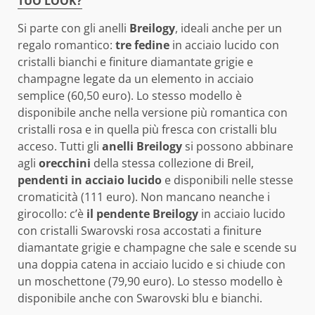
TUO LOOK?
Si parte con gli anelli
Breilogy
, ideali anche per un
regalo romantico:
tre fedine
in acciaio lucido con
cristalli bianchi e finiture diamantate grigie e
champagne legate da un elemento in acciaio
semplice (60,50 euro). Lo stesso modello è
disponibile anche nella versione più romantica con
cristalli rosa e in quella più fresca con cristalli blu
acceso. Tutti gli
anelli Breilogy
si possono abbinare
agli
orecchini
della stessa collezione di Breil,
pendenti in acciaio lucido
e disponibili nelle stesse
cromaticità (111 euro). Non mancano neanche i
girocollo: c’è
il pendente Breilogy
in acciaio lucido
con cristalli Swarovski rosa accostati a finiture
diamantate grigie e champagne che sale e scende su
una doppia catena in acciaio lucido e si chiude con
un moschettone (79,90 euro). Lo stesso modello è
disponibile anche con Swarovski blu e bianchi.