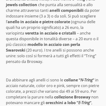
jewels collection
che punta alla sensualità e allo
charme attraverso tanti
anelli componibili
da poter
indossare insieme (3 a 3) o da soli. Si può scegliere
l’
anello in acciaio e pietre colorate
(ognuna delle
quali ha un proprio significato) a 26 euro, la
variopinta
veretta in acciaio e cristalli
– anche
questa disponibile in tonalità diverse – a 20 euro o il
più classico
modello in acciaio con perla
Swarovski
(20 euro). I tre anelli si possono anche
unire: solo così si formerà a tutti gli effetti il “Tring”
pensato da Brosway.
Da abbinare agli anelli ci sono le
collane “
N-Tring
“
in
acciaio naturale, color oro e pink, sempre con pietre
colorate, a prezzi che variano dai 49 ai 59 euro. Per
completare la parure nella
collezione Brosway
non
potevano mancare gli
orecchini a lobo “
E-Tring
“
,