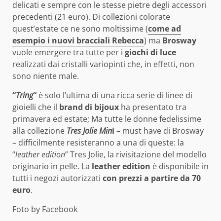
delicati e sempre con le stesse pietre degli accessori
precedenti (21 euro). Di collezioni colorate
quest’estate ce ne sono moltissime (
come ad
esempio i nuovi bracciali Rebecca
) ma
Brosway
vuole emergere tra tutte per i
giochi di luce
realizzati dai cristalli variopinti che, in effetti, non
sono niente male.
“
Tring
“
è solo l’ultima di una ricca serie di linee di
gioielli che il
brand di bijoux
ha presentato tra
primavera ed estate; Ma tutte le donne fedelissime
alla collezione
Tres Jolie Min
i
– must have di Brosway
– difficilmente resisteranno a una di queste: la
“
leather edition
” Tres Jolie, la rivisitazione del modello
originario in pelle. La
leather edition
è disponibile in
tutti i negozi autorizzati
con prezzi a partire da 70
euro
.
Foto by Facebook