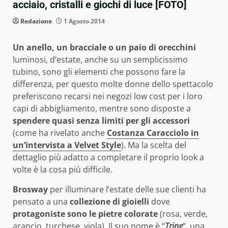
acciaio, cristalli e giochi di luce [FOTO]
Redazione
1 Agosto 2014
Un anello, un bracciale o un paio di orecchini
luminosi, d’estate, anche su un semplicissimo
tubino, sono gli elementi che possono fare la
differenza, per questo molte donne dello spettacolo
preferiscono recarsi nei negozi low cost per i loro
capi di abbigliamento, mentre sono disposte a
spendere quasi senza limiti per gli accessori
(come ha rivelato anche
Costanza Caracciolo in
un’intervista a Velvet Style
). Ma la scelta del
dettaglio più adatto a completare il proprio look a
volte è la cosa più difficile.
Brosway
per illuminare l’estate delle sue clienti ha
pensato a una
collezione di gioielli
dove
protagoniste sono le pietre colorate
(rosa, verde,
arancio, turchese, viola). Il suo nome è “
Tring
“, una