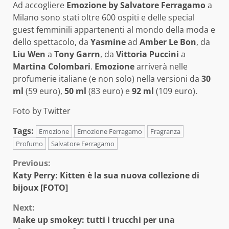
Ad accogliere
Emozione by Salvatore Ferragamo
a
Milano sono stati oltre 600 ospiti e delle special
guest femminili appartenenti al mondo della moda e
dello spettacolo, da
Yasmine
ad
Amber Le Bon
, da
Liu Wen
a
Tony Garrn
, da
Vittoria Puccini
a
Martina Colombari
.
Emozione
arriverà nelle
profumerie italiane (e non solo) nella versioni da
30
ml
(59 euro),
50 ml
(83 euro) e
92 ml
(109 euro).
Foto by Twitter
Tags:
Emozione
Emozione Ferragamo
Fragranza
Profumo
Salvatore Ferragamo
Continue
Previous:
Katy Perry: Kitten è la sua nuova collezione di
Reading
bijoux [FOTO]
Next:
Make up smokey: tutti i trucchi per una