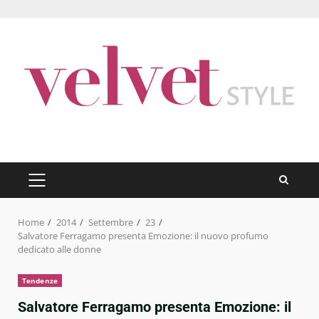
Skip
to
content
PRIMARY
MENU
Home
2014
Settembre
23
Salvatore Ferragamo presenta Emozione: il nuovo profumo
dedicato alle donne
Tendenze
Salvatore Ferragamo presenta Emozione: il