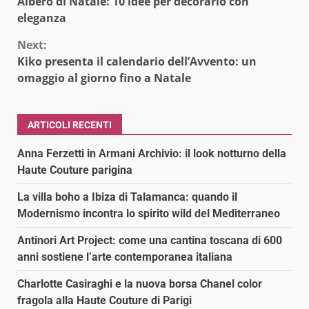
Albero di Natale: 10 idee per decorarlo con
Reading
eleganza
Next:
Kiko presenta il calendario dell’Avvento: un
omaggio al giorno fino a Natale
ARTICOLI RECENTI
Anna Ferzetti in Armani Archivio: il look notturno della
Haute Couture parigina
La villa boho a Ibiza di Talamanca: quando il
Modernismo incontra lo spirito wild del Mediterraneo
Antinori Art Project: come una cantina toscana di 600
anni sostiene l’arte contemporanea italiana
Charlotte Casiraghi e la nuova borsa Chanel color
fragola alla Haute Couture di Parigi