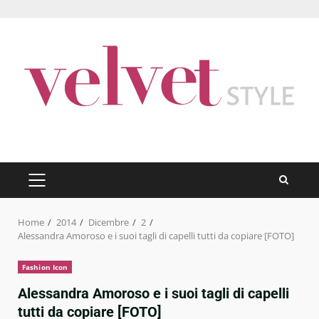
Skip
to
content
PRIMARY
MENU
Home
2014
Dicembre
2
Alessandra Amoroso e i suoi tagli di capelli tutti da copiare [FOTO]
Fashion Icon
Alessandra Amoroso e i suoi tagli di capelli
tutti da copiare [FOTO]