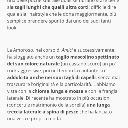
una delle poche star alle quali sembrano stare bene
s
ia tagli lunghi che quelli ultra corti
: difficile dire
quale sia l’hairstyle che le dona maggiormente, più
semplice prendere spunto dai uno dei suoi tanti
look.
La Amoroso, nel corso di
Amici
e successivamente,
ha sfoggiato anche un
taglio mascolino spettinato
del suo colore naturale
(un castano scuro) un po’
rock-aggressive; poi nel tempo la cantante si è
addolcita anche nei suoi tagli di capelli
, senza mai
trascurare l’originalità e la particolarità. L’abbiamo
vista con la
chioma lunga e mossa
e con la frangia
laterale. Di recente ha mostrato in più occasioni
(concerti e matrimonio della sorella)
una lunga
treccia laterale a spina di pesce
che ha lanciato
una vera e propria moda.