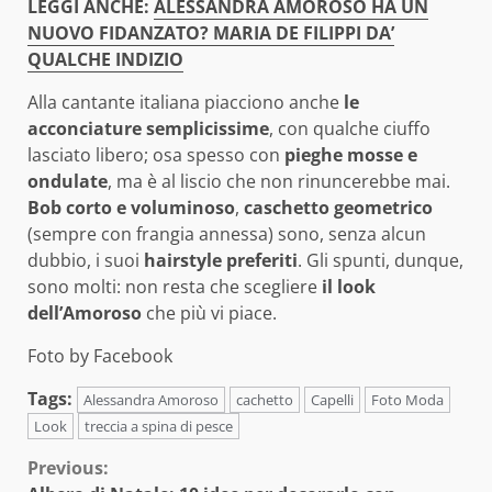
LEGGI ANCHE:
ALESSANDRA AMOROSO HA UN
NUOVO FIDANZATO? MARIA DE FILIPPI DA’
QUALCHE INDIZIO
Alla cantante italiana piacciono anche
le
acconciature semplicissime
, con qualche ciuffo
lasciato libero; osa spesso con
pieghe mosse e
ondulate
, ma è al liscio che non rinuncerebbe mai.
Bob corto e voluminoso
,
caschetto geometrico
(sempre con frangia annessa) sono, senza alcun
dubbio, i suoi
hairstyle preferiti
. Gli spunti, dunque,
sono molti: non resta che scegliere
il look
dell’Amoroso
che più vi piace.
Foto by Facebook
Tags:
Alessandra Amoroso
cachetto
Capelli
Foto Moda
Look
treccia a spina di pesce
Continue
Previous: