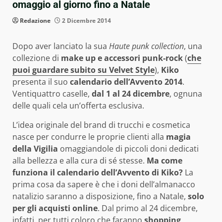
omaggio al giorno fino a Natale
Redazione
2 Dicembre 2014
Dopo aver lanciato la sua
Haute punk collection
, una
collezione di
make up e accessori punk-rock
(
che
puoi guardare subito su Velvet Style
),
Kiko
presenta il suo
calendario dell’Avvento 2014
.
Ventiquattro caselle,
dal 1 al 24 dicembre
, ognuna
delle quali cela un’offerta esclusiva.
L’idea originale del brand di trucchi e cosmetica
nasce per condurre le proprie clienti alla
magia
della Vigilia
omaggiandole di piccoli doni dedicati
alla bellezza e alla cura di sé stesse.
Ma come
funziona il calendario dell’Avvento di Kiko?
La
prima cosa da sapere è che i doni dell’almanacco
natalizio saranno a disposizione, fino a Natale,
solo
per gli acquisti online
. Dal primo al 24 dicembre,
infatti, per tutti coloro che faranno
shopping