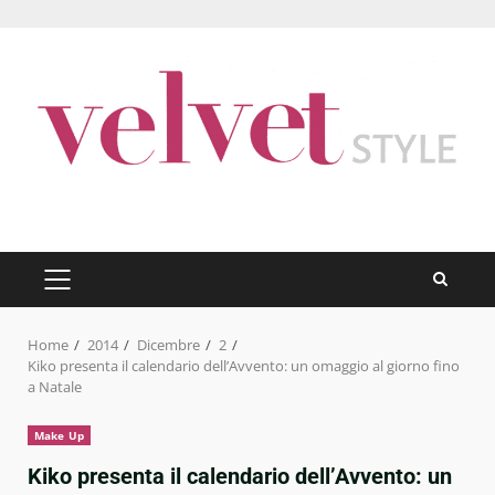
Skip
to
content
PRIMARY
MENU
Home
2014
Dicembre
2
Kiko presenta il calendario dell’Avvento: un omaggio al giorno fino
a Natale
Make Up
Kiko presenta il calendario dell’Avvento: un