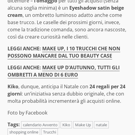
dicembre –
l’omaggio
per tutti gli acquisti (senza
alcuna soglia minima) è un
Eyeshadow satin beige
cream
, un ombretto luminoso adatto anche come
base trucco. Le caselle dei prossimi giorni, invece,
come la tradizione comanda, sono ancora nascoste,
così da creare curiosità nelle clienti.
LEGGI ANCHE:
MAKE UP, I 10 TRUCCHI CHE NON
POSSONO MANCARE DAL TUO BEAUTY CASE
LEGGI ANCHE:
MAKE UP D’AUTUNNO, TUTTI GLI
OMBRETTI A MENO DI 6 EURO
Kiko
, dunque, anticipa il Natale con
24 regali per 24
giorni
: un’iniziativa senza dubbio originale, che con
molta probabilità incrementerà gli acquisti online.
Foto by Facebook
Tags:
calendario Avvento
Kiko
Make Up
natale
shopping online
Trucchi