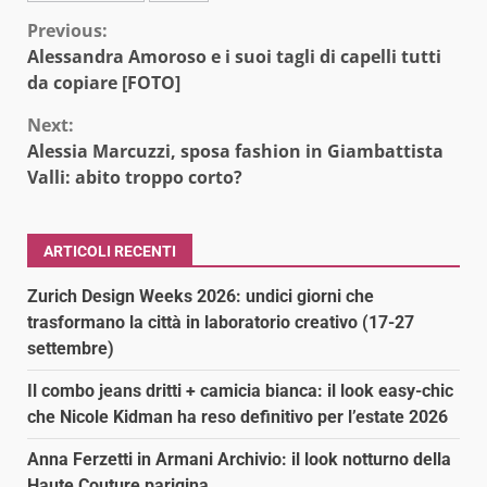
Continue
Previous:
Alessandra Amoroso e i suoi tagli di capelli tutti
Reading
da copiare [FOTO]
Next:
Alessia Marcuzzi, sposa fashion in Giambattista
Valli: abito troppo corto?
ARTICOLI RECENTI
Zurich Design Weeks 2026: undici giorni che
trasformano la città in laboratorio creativo (17-27
settembre)
Il combo jeans dritti + camicia bianca: il look easy-chic
che Nicole Kidman ha reso definitivo per l’estate 2026
Anna Ferzetti in Armani Archivio: il look notturno della
Haute Couture parigina