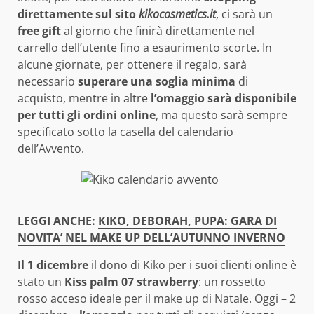
direttamente sul sito
kikocosmetics.it
, ci sarà un
free gift
al giorno che finirà direttamente nel
carrello dell’utente fino a esaurimento scorte. In
alcune giornate, per ottenere il regalo, sarà
necessario
superare una soglia minima
di
acquisto, mentre in altre
l’omaggio sarà disponibile
per tutti gli ordini online
, ma questo sarà sempre
specificato sotto la casella del calendario
dell’Avvento.
LEGGI ANCHE:
KIKO, DEBORAH, PUPA: GARA DI
NOVITA’ NEL MAKE UP DELL’AUTUNNO INVERNO
Il 1 dicembre
il dono di Kiko per i suoi clienti online è
stato un
Kiss palm 07 strawberry
: un rossetto
rosso acceso ideale per il make up di Natale. Oggi – 2