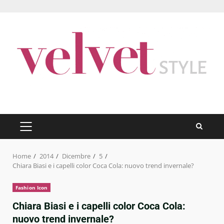
Skip
to
content
PRIMARY
MENU
Home
2014
Dicembre
5
Chiara Biasi e i capelli color Coca Cola: nuovo trend invernale?
Fashion Icon
Chiara Biasi e i capelli color Coca Cola:
nuovo trend invernale?