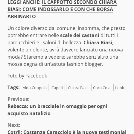
LEGGI ANCHE:
IL CAPPOTTO SECONDO CHIARA
BIASI: COME INDOSSARLO E CON CHE BORSA
ABBINARLO
Un colore diverso dal comune, insomma, che presto
potrebbe entrare nelle
scale dei castani
di tutti i
parrucchieri e i saloni di bellezza.
Chiara Biasi
,
volente o nolente, avrà davvero lanciato una nuova
moda? Staremo a vedere; sarebbe senz’altro una
mossa degna di un’astuta fashion blogger.
Foto by Facebook
Tags:
Aldo Coppola
Capelli
Chiara Biasi
Coca Cola
Look
Continue
Previous:
Rebecca: un bracciale in omaggio per ogni
Reading
acquisto natalizio
Next:
Cotril: Costanza Caracciolo è la nuova testimonial