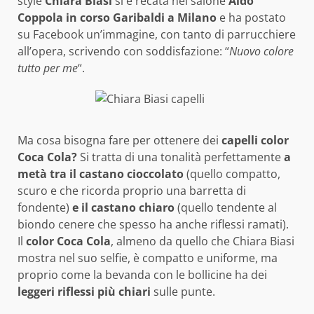
style
Chiara Biasi
si è recata nel salone
Aldo
Coppola in corso Garibaldi a Milano
e ha postato
su Facebook un’immagine, con tanto di parrucchiere
all’opera, scrivendo con soddisfazione: “
Nuovo colore
tutto per me
“.
Ma cosa bisogna fare per ottenere dei
capelli color
Coca Cola?
Si tratta di una tonalità perfettamente
a
metà tra il castano cioccolato
(quello compatto,
scuro e che ricorda proprio una barretta di
fondente)
e il castano chiaro
(quello tendente al
biondo cenere che spesso ha anche riflessi ramati).
Il
color Coca Cola
, almeno da quello che Chiara Biasi
mostra nel suo selfie, è compatto e uniforme, ma
proprio come la bevanda con le bollicine ha dei
leggeri riflessi più chiari
sulle punte.