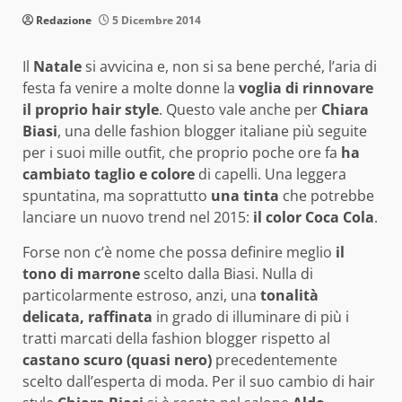
Redazione
5 Dicembre 2014
Il
Natale
si avvicina e, non si sa bene perché, l’aria di
festa fa venire a molte donne la
voglia di rinnovare
il proprio hair style
. Questo vale anche per
Chiara
Biasi
, una delle fashion blogger italiane più seguite
per i suoi mille outfit, che proprio poche ore fa
ha
cambiato taglio e colore
di capelli. Una leggera
spuntatina, ma soprattutto
una tinta
che potrebbe
lanciare un nuovo trend nel 2015:
il color Coca Cola
.
Forse non c’è nome che possa definire meglio
il
tono di marrone
scelto dalla Biasi. Nulla di
particolarmente estroso, anzi, una
tonalità
delicata, raffinata
in grado di illuminare di più i
tratti marcati della fashion blogger rispetto al
castano scuro (quasi nero)
precedentemente
scelto dall’esperta di moda. Per il suo cambio di hair