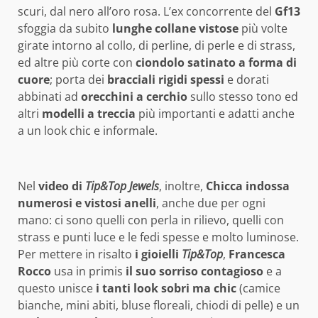
scuri, dal nero all’oro rosa. L’ex concorrente del
Gf13
sfoggia da subito
lunghe collane vistose
più volte
girate intorno al collo, di perline, di perle e di strass,
ed altre più corte con
ciondolo satinato a forma di
cuore
; porta dei
bracciali rigidi spessi
e dorati
abbinati ad
orecchini a cerchio
sullo stesso tono ed
altri
modelli a treccia
più importanti e adatti anche
a un look chic e informale.
Nel
video di
Tip&Top Jewels
, inoltre,
Chicca indossa
numerosi e vistosi anelli
, anche due per ogni
mano: ci sono quelli con perla in rilievo, quelli con
strass e punti luce e le fedi spesse e molto luminose.
Per mettere in risalto
i gioielli
Tip&Top
,
Francesca
Rocco
usa in primis
il suo sorriso contagioso
e a
questo unisce
i tanti look sobri ma chic
(camice
bianche, mini abiti, bluse floreali, chiodi di pelle) e un