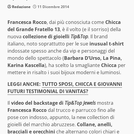
Redazione
11 Dicembre 2014
Francesca Rocco
, dai più conosciuta come
Chicca
del Grande Fratello 13
, è il volto (e il sorriso) della
nuova
collezione di gioielli
Tip&Top
. Il brand
italiano, noto soprattutto per le sue
inusual t-shirt
indossate spesso anche da vip e personaggi del
mondo dello spettacolo (
Barbara D’Urso, La Pina,
Karina Kascella
), ha scelto la smagliante
Chicca
per
mettere in risalto i suoi bijoux moderni e luminosi.
LEGGI ANCHE:
TUTTO SPOSI, CHICCA E GIOVANNI
FUTURI TESTIMONIAL DI VANITAS?
Il
video del backstage di
Tip&Top Jewels
mostra
Francesca Rocco
dal trucco e parrucco fino alle
pose con indosso, appunto, la new collection di
gioielli del marchio abruzzese.
Collane, anelli,
bracciali e orecchini
che alternano colori chiari e