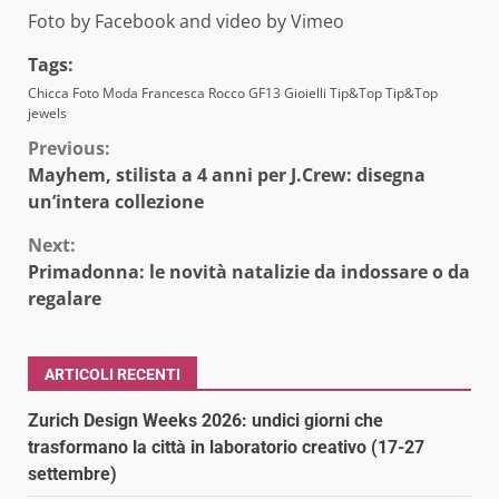
Foto by Facebook and video by Vimeo
Tags:
Chicca
Foto Moda
Francesca Rocco
GF13
Gioielli
Tip&Top
Tip&Top
jewels
Continue
Previous:
Mayhem, stilista a 4 anni per J.Crew: disegna
Reading
un’intera collezione
Next:
Primadonna: le novità natalizie da indossare o da
regalare
ARTICOLI RECENTI
Zurich Design Weeks 2026: undici giorni che
trasformano la città in laboratorio creativo (17-27
settembre)