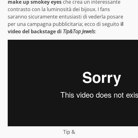
make up smokey eyes
che crea un interessante
contrasto con la luminosità dei bijoux. I fans
saranno sicuramente entusiasti di vederla posare
per una campagna pubblicitaria; ecco di seguito
il
video del backstage di
Tip&Top Jewels
:
Tip &